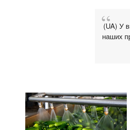
(UA) У 
наших пр