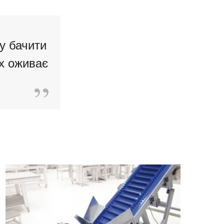
у бачити
ах оживає