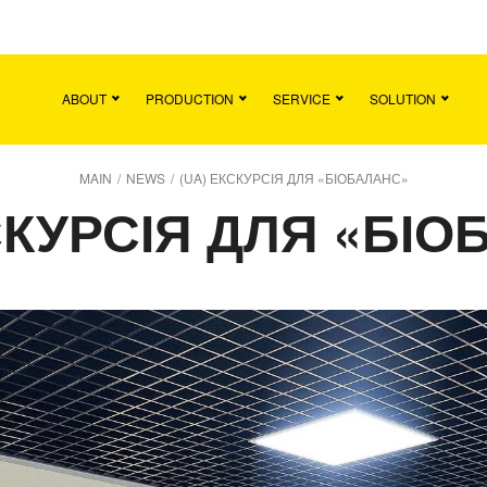
Main
Team
Vacancies
News
Contact
ABOUT
PRODUCTION
SERVICE
SOLUTION
MAIN
/
NEWS
/
(UA) ЕКСКУРСІЯ ДЛЯ «БІОБАЛАНС»
СКУРСІЯ ДЛЯ «БІ