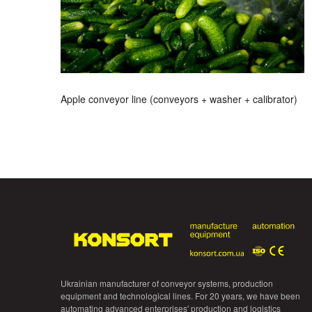
Apple conveyor line (conveyors + washer + calibrator)
Ukrainian manufacturer of conveyor systems, production
equipment and technological lines. For 20 years, we have been
automating advanced enterprises' production and logistics