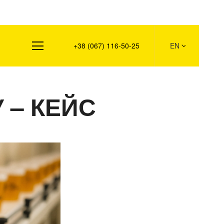
s
+38 (067) 116-50-25
EN
 – КЕЙС