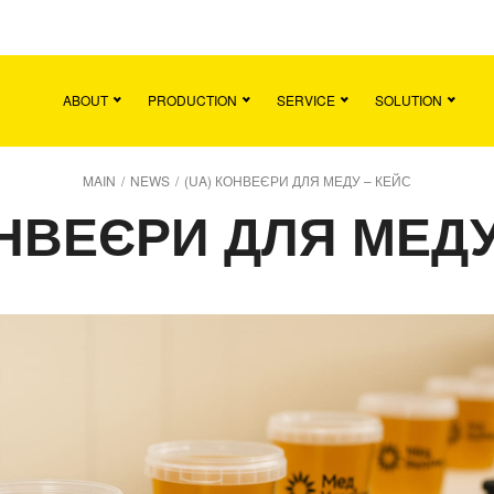
Main
Team
Vacancies
News
Contact
ABOUT
PRODUCTION
SERVICE
SOLUTION
MAIN
/
NEWS
/
(UA) КОНВЕЄРИ ДЛЯ МЕДУ – КЕЙС
ОНВЕЄРИ ДЛЯ МЕДУ