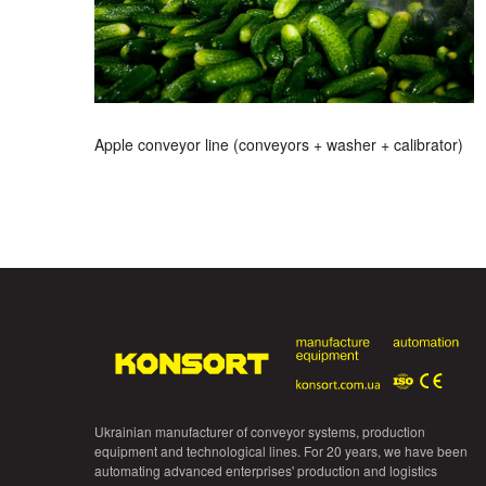
Apple conveyor line (conveyors + washer + calibrator)
Ukrainian manufacturer of conveyor systems, production
equipment and technological lines. For 20 years, we have been
automating advanced enterprises' production and logistics