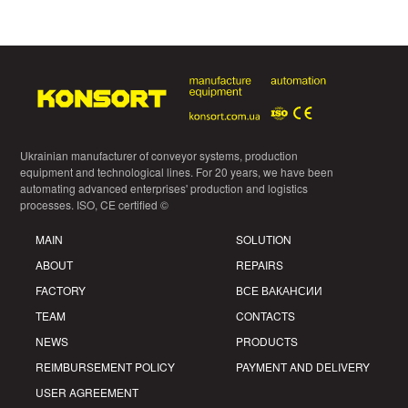
Ukrainian manufacturer of conveyor systems, production
equipment and technological lines. For 20 years, we have been
automating advanced enterprises' production and logistics
processes. ISO, CE certified ©
MAIN
SOLUTION
ABOUT
REPAIRS
FACTORY
ВСЕ ВАКАНСИИ
TEAM
CONTACTS
NEWS
PRODUCTS
REIMBURSEMENT POLICY
PAYMENT AND DELIVERY
USER AGREEMENT