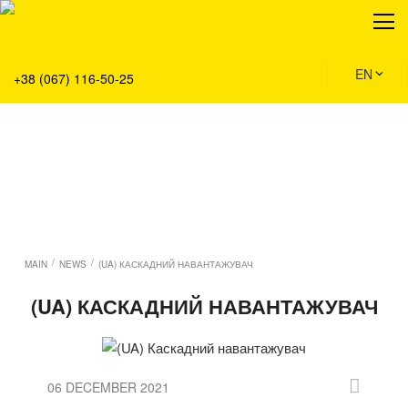
About
Production
Service
EN
+38 (067) 116-50-25
Solution
Main
Team
Vacancies
News
Contacts
/
/
MAIN
NEWS
(UA) КАСКАДНИЙ НАВАНТАЖУВАЧ
(UA) КАСКАДНИЙ НАВАНТАЖУВАЧ
06 DECEMBER 2021