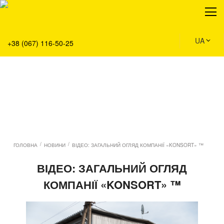
Про нас
Продукція
Сервіс
UA
+38 (067) 116-50-25
Рішення
Головна
Команда
Вакансії
Новини
Контакти
/
/
ГОЛОВНА
НОВИНИ
ВІДЕО: ЗАГАЛЬНИЙ ОГЛЯД КОМПАНІЇ «KONSORT» ™
ВІДЕО: ЗАГАЛЬНИЙ ОГЛЯД
КОМПАНІЇ «KONSORT» ™