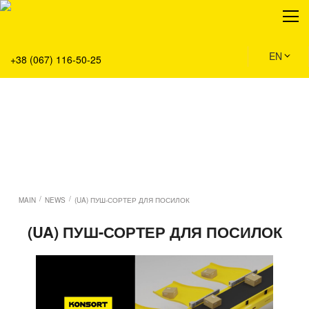
About
Production
Service
EN
+38 (067) 116-50-25
Solution
Main
Team
Vacancies
News
Contacts
/
/
MAIN
NEWS
(UA) ПУШ-СОРТЕР ДЛЯ ПОСИЛОК
(UA) ПУШ-СОРТЕР ДЛЯ ПОСИЛОК