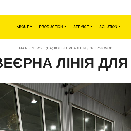
Main
Team
Vacancies
News
Contact
ABOUT
PRODUCTION
SERVICE
SOLUTION
MAIN
/
NEWS
/
(UA) КОНВЕЄРНА ЛІНІЯ ДЛЯ БУЛОЧОК
ВЕЄРНА ЛІНІЯ ДЛ