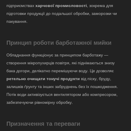
підприємствах
харчової промисловості
, зокрема для
підготовки продукції до подальшої обробки, заморозки чи
пакування.
Принцип роботи барботажної мийки
Обладнання функціонує за принципом барботажу —
створення мікропухирців повітря, які піднімаються знизу
бака догори, делікатно перемішуючи воду. Це дозволяє
ретельно очищати тонучі продукти
від піску, бруду,
залишків ґрунту та інших забруднень без їх пошкодження.
Потік води активізується вентилятором або компресором,
забезпечуючи рівномірну обробку.
Призначення та переваги