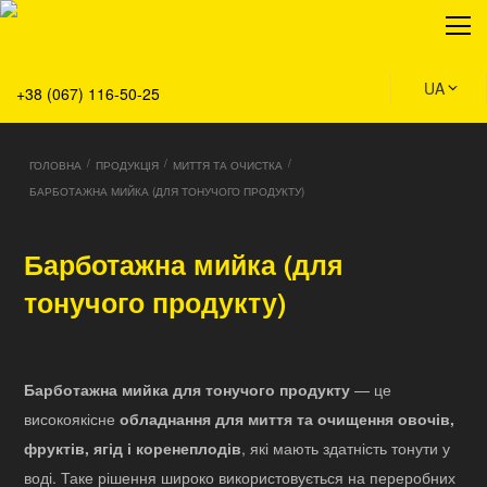
Про нас
Продукція
Сервіс
UA
+38 (067) 116-50-25
Рішення
Головна
/
/
/
ГОЛОВНА
ПРОДУКЦІЯ
МИТТЯ ТА ОЧИСТКА
Команда
БАРБОТАЖНА МИЙКА (ДЛЯ ТОНУЧОГО ПРОДУКТУ)
Вакансії
Новини
Барботажна мийка (для
Контакти
тонучого продукту)
Барботажна мийка для тонучого продукту
— це
високоякісне
обладнання для миття та очищення овочів,
фруктів, ягід і коренеплодів
, які мають здатність тонути у
воді. Таке рішення широко використовується на переробних