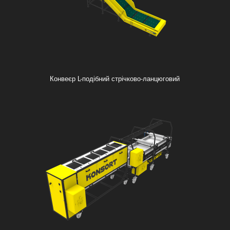
Конвеєр L-подібний стрічково-ланцюговий