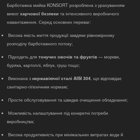
Барботажна мийка KONSORT розроблена з урахуванням
вимог
харчової безпеки
та інтенсивного виробничого
навантаження. Серед основних переваг:
Висока якість миття продукції завдяки рівномірному
розподілу барботажного потоку;
Підходить для
тонучих овочів та фруктів
— моркви,
буряка, картоплі, яблук, груш тощо;
Виконана з
нержавіючої сталі AISI 304
, що відповідає
санітарно-гігієнічним нормам;
Просте обслуговування та швидке очищення обладнання;
Можливість налаштування під конкретні потреби
виробництва;
Висока продуктивність при мінімальних витратах води й