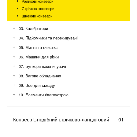
Роликові конвеєри
Стрічкові конвеєри
Шнекові конвеєри
+
03. Калібратори
+
04. Підйомники та перекидувачі
+
05. Миття та очистка
+
06. Машини для різки
+
07. Бункери-накопичувачі
+
08. Вагове обладнання
+
09. Все для складу
+
10. Елементи благоустрою
Контейнери, баки та урни для сміття
Зупинки, лавки, парковки та станції
Металеві вивіски, стели, букви, та декор
Конвеєр L-подібний стрічково-ланцюговий
01