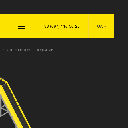
такти
+38 (067) 116-50-25
UA
Р (З ПЕРЕГИНОМ) L-ПОДІБНИЙ