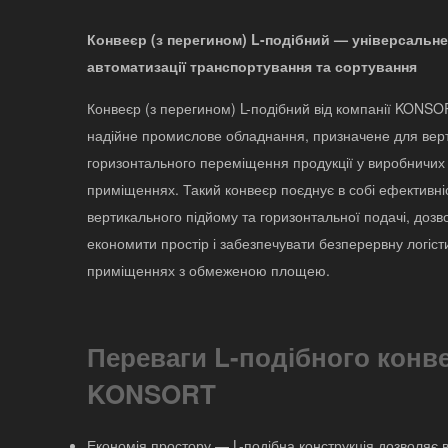
Конвеєр (з перегином) L-подібний — універсальне
автоматизації транспортування та сортування
Конвеєр (з перегином) L-подібний від компанії KONS
надійне промислове обладнання, призначене для вер
горизонтального переміщення продукції у виробничих 
приміщеннях. Такий конвеєр поєднує в собі ефективні
вертикального підйому та горизонтальної подачі, доз
економити простір і забезпечувати безперервну логісти
приміщеннях з обмеженою площею.
Переваги L-подібного конве
KONSORT
Економія простору — L-подібна конструкція дозволяє 