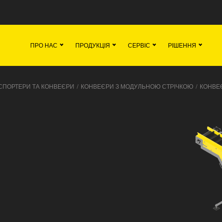
вна
Команда
Вакансії
Новини
Кон
ПРО НАС
ПРОДУКЦІЯ
СЕРВІС
РІШЕННЯ
СПОРТЕРИ ТА КОНВЕЄРИ
/
КОНВЕЄРИ З МОДУЛЬНОЮ СТРІЧКОЮ
/
КОНВЕЄ