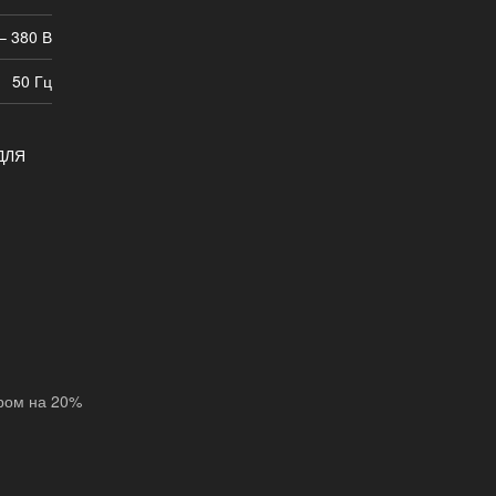
– 380 В
50 Гц
ДЛЯ
ором на 20%