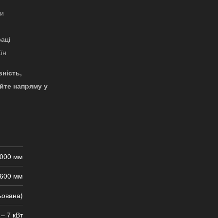
би
раці
їн
ність,
яйте напряму у
 000 мм
 600 мм
льована)
 – 7 кВт