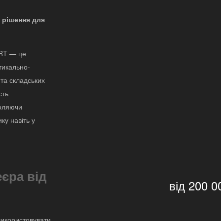
 рішення для
ORT — це
тикально-
та складських
сть
воляючи
ку навіть у
єра від
від 200 0
використовувати