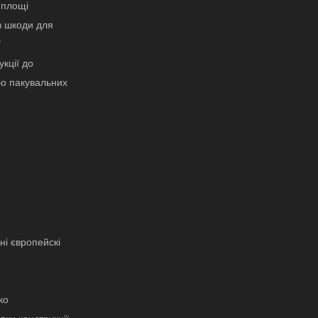
 площі
з шкоди для
ї
кції до
бо пакувальних
ні європейскі
ко