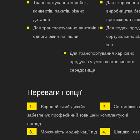
Транспортування коробок,
Для скорочення
конвертів, пакетів, різних
виробництва бе
деталей
протяжності ліні
Для транспортування вантажів з
Для подачі проду
одного рівня на інший
сортувальних а
зон
Для транспортування харчових
продуктів у умовох агресивного
середовища
Переваги і опції
Європейський дизайн
Сертифікова
забезпечує професійний зовнішній
комплектуючі
вигляд
Можливість модифікації під
Швидко і лег