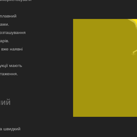
 плавний
ками.
розташування
арів.
 вже наявні
укції мають
нтаження.
ний
та швидкий