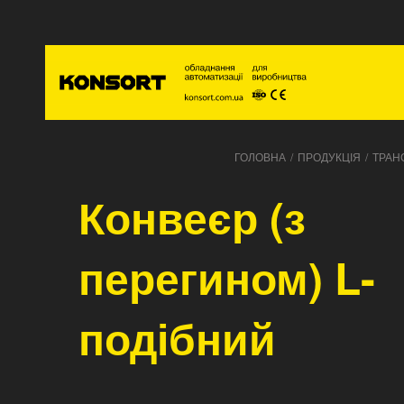
Голо
ГОЛОВНА
/
ПРОДУКЦІЯ
/
ТРАН
Конвеєр (з
перегином) L-
подібний