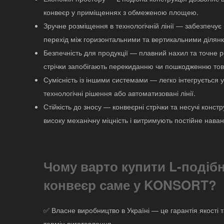
конвеєр у приміщеннях з обмеженою площею.
Зручне розміщення в технологічній лінії — забезпечує
перехід між горизонтальними та вертикальними ділян
Безпечність для продукції — плавний нахил та точне 
стрічки запобігають перекиданню чи пошкодженню тов
Сумісність із іншими системами — легко інтегрується у
технологічні рішення або автоматизовані лінії.
Стійкість до зносу — конвеєрні стрічки та несучі констр
високу механічну міцність і витримують постійне нава
Чому варто купити L-подіб
конвеєр саме у KONSORT?
✅ Власне виробництво в Україні — це гарантія якості 
термін виготовлення