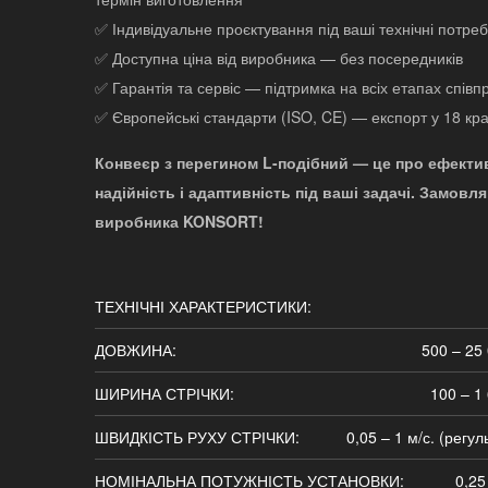
✅ Індивідуальне проєктування під ваші технічні потре
✅ Доступна ціна від виробника — без посередників
✅ Гарантія та сервіс — підтримка на всіх етапах співп
✅ Європейські стандарти (ISO, CE) — експорт у 18 кра
Конвеєр з перегином L-подібний — це про ефектив
надійність і адаптивність під ваші задачі. Замовл
виробника KONSORT!
ТЕХНІЧНІ ХАРАКТЕРИСТИКИ:
ДОВЖИНА:
500 – 25
ШИРИНА СТРІЧКИ:
100 – 1
ШВИДКІСТЬ РУХУ СТРІЧКИ:
0,05 – 1 м/с. (регу
НОМІНАЛЬНА ПОТУЖНІСТЬ УСТАНОВКИ:
0,25