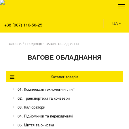
Про нас
Продукція
Сервіс
UA
+38 (067) 116-50-25
Рішення
Головна
/
/
ГОЛОВНА
ПРОДУКЦІЯ
ВАГОВЕ ОБЛАДНАННЯ
Команда
ВАГОВЕ ОБЛАДНАННЯ
Вакансії
Новини
Контакти
Каталог товарів
+
01. Комплексні технологічні лінії
Склад та логістика
+
02. Транспортери та конвеєри
Аграрний бізнес
Конвеєри з модульною стрічкою
+
03. Калібратори
Промисловість та виробництво
Ланцюгові конвеєри
+
04. Підйомники та перекидувачі
Екологія та благоустрій
Роликові конвеєри
+
05. Миття та очистка
Стрічкові конвеєри