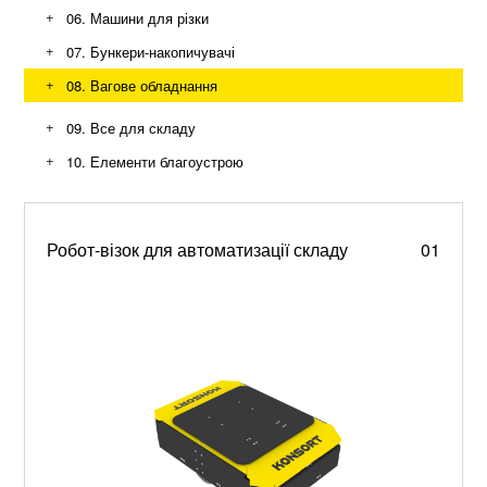
Шнекові конвеєри
+
06. Машини для різки
+
07. Бункери-накопичувачі
+
08. Вагове обладнання
+
09. Все для складу
+
10. Елементи благоустрою
Контейнери, баки та урни для сміття
Зупинки, лавки, парковки та станції
Металеві вивіски, стели, букви, та декор
Робот-візок для автоматизації складу
01