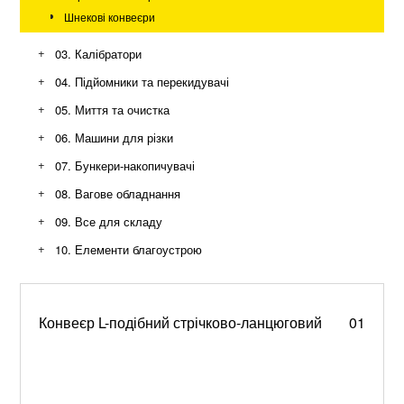
Шнекові конвеєри
+
03. Калібратори
+
04. Підйомники та перекидувачі
+
05. Миття та очистка
+
06. Машини для різки
+
07. Бункери-накопичувачі
+
08. Вагове обладнання
+
09. Все для складу
+
10. Елементи благоустрою
Контейнери, баки та урни для сміття
Зупинки, лавки, парковки та станції
Металеві вивіски, стели, букви, та декор
Конвеєр L-подібний стрічково-ланцюговий
01