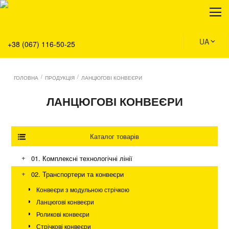
Про нас
Продукція
Сервіс
UA
+38 (067) 116-50-25
Рішення
Головна
/
/
ГОЛОВНА
ПРОДУКЦІЯ
ЛАНЦЮГОВІ КОНВЕЄРИ
Команда
ЛАНЦЮГОВІ КОНВЕЄРИ
Вакансії
Новини
Контакти
Каталог товарів
+
01. Комплексні технологічні лінії
Склад та логістика
+
02. Транспортери та конвеєри
Аграрний бізнес
Конвеєри з модульною стрічкою
Промисловість та виробництво
Ланцюгові конвеєри
Екологія та благоустрій
Роликові конвеєри
Стрічкові конвеєри