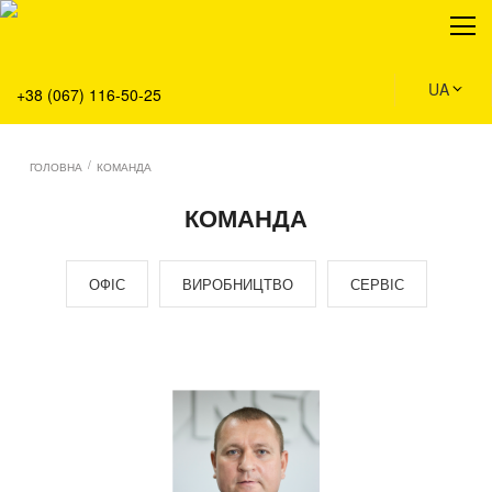
Про нас
Продукція
Сервіс
UA
+38 (067) 116-50-25
Рішення
Головна
/
ГОЛОВНА
КОМАНДА
Команда
КОМАНДА
Вакансії
Новини
ОФІС
ВИРОБНИЦТВО
СЕРВІС
Контакти