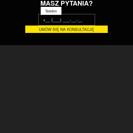
MASZ PYTANIA?
Telefon
Ukraińska fabryka systemów przenośnikowych, urządzeń
produkcyjnych i linii technologicznych. Od 20 lat automatyzujemy
procesy produkcyjne i logistyczne zaawansowanych
przedsiębiorstw. Certyfikaty ISO, CE ©
DOM
ROZWIĄZANIA
O NAS
FABRYKA
AKTUALNOŚCI