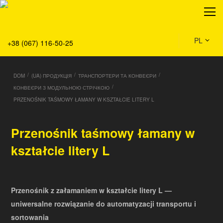
O nas
Produkty
Serwis
PL
+38 (067) 116-50-25
Rozwiązania
Dom
/
/
/
DOM
(UA) ПРОДУКЦІЯ
ТРАНСПОРТЕРИ ТА КОНВЕЄРИ
Aktualności
/
КОНВЕЄРИ З МОДУЛЬНОЮ СТРІЧКОЮ
PRZENOŚNIK TAŚMOWY ŁAMANY W KSZTAŁCIE LITERY L
Przenośnik taśmowy łamany w
kształcie litery L
Przenośnik z załamaniem w kształcie litery L —
uniwersalne rozwiązanie do automatyzacji transportu i
sortowania