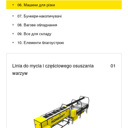
Шнекові конвеєри
+
06. Машини для різки
+
07. Бункери-накопичувачі
+
08. Вагове обладнання
+
09. Все для складу
+
10. Елементи благоустрою
Контейнери, баки та урни для сміття
Зупинки, лавки, парковки та станції
Металеві вивіски, стели, букви, та декор
Linia do mycia i częściowego osuszania
01
warzyw