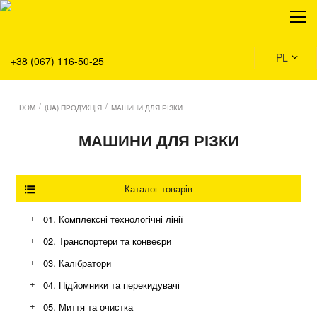
O nas
Produkty
Serwis
PL
+38 (067) 116-50-25
Rozwiązania
Dom
/
/
DOM
(UA) ПРОДУКЦІЯ
МАШИНИ ДЛЯ РІЗКИ
Aktualności
МАШИНИ ДЛЯ РІЗКИ
Каталог товарів
+
01. Комплексні технологічні лінії
Склад та логістика
+
02. Транспортери та конвеєри
Аграрний бізнес
Конвеєри з модульною стрічкою
+
03. Калібратори
Промисловість та виробництво
Ланцюгові конвеєри
+
04. Підйомники та перекидувачі
Екологія та благоустрій
Роликові конвеєри
+
05. Миття та очистка
Стрічкові конвеєри