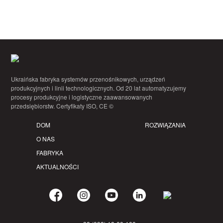
Ukraińska fabryka systemów przenośnikowych, urządzeń
produkcyjnych i linii technologicznych. Od 20 lat automatyzujemy
procesy produkcyjne i logistyczne zaawansowanych
przedsiębiorstw. Certyfikaty ISO, CE ©
DOM
ROZWIĄZANIA
O NAS
FABRYKA
AKTUALNOŚCI