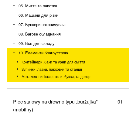
+
05. Миття та очистка
Стрічкові конвеєри
Шнекові конвеєри
+
06. Машини для різки
+
07. Бункери-накопичувачі
+
08. Вагове обладнання
+
09. Все для складу
+
10. Елементи благоустрою
Контейнери, баки та урни для сміття
Зупинки, лавки, парковки та станції
Металеві вивіски, стели, букви, та декор
Piec stalowy na drewno typu „burżujka”
01
(mobilny)