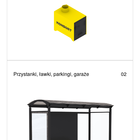
Przystanki, ławki, parkingi, garaże
02