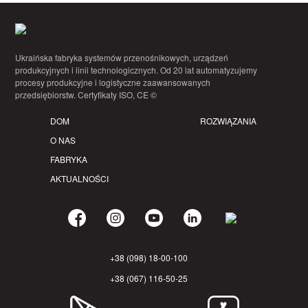
Ukraińska fabryka systemów przenośnikowych, urządzeń
produkcyjnych i linii technologicznych. Od 20 lat automatyzujemy
procesy produkcyjne i logistyczne zaawansowanych
przedsiębiorstw. Certyfikaty ISO, CE ©
DOM
ROZWIĄZANIA
O NAS
FABRYKA
AKTUALNOŚCI
+38 (098) 18-00-100
+38 (067) 116-50-25