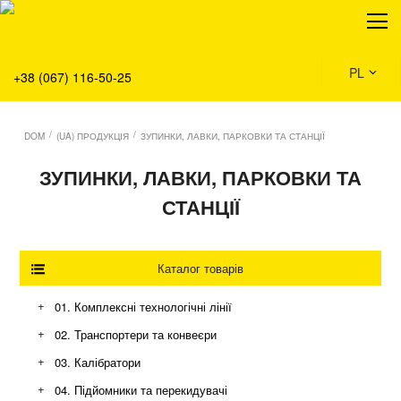
O nas
Produkty
Serwis
PL
+38 (067) 116-50-25
Rozwiązania
Dom
/
/
DOM
(UA) ПРОДУКЦІЯ
ЗУПИНКИ, ЛАВКИ, ПАРКОВКИ ТА СТАНЦІЇ
Aktualności
ЗУПИНКИ, ЛАВКИ, ПАРКОВКИ ТА
СТАНЦІЇ
Каталог товарів
+
01. Комплексні технологічні лінії
Склад та логістика
+
02. Транспортери та конвеєри
Аграрний бізнес
Конвеєри з модульною стрічкою
+
03. Калібратори
Промисловість та виробництво
Ланцюгові конвеєри
+
04. Підйомники та перекидувачі
Екологія та благоустрій
Роликові конвеєри