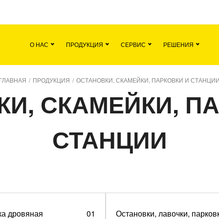
я
Команда
Все вакансии
Новости
О НАС
ПРОДУКЦИЯ
СЕРВИС
РЕШЕНИЯ
ГЛАВНАЯ
/
ПРОДУКЦИЯ
/
ОСТАНОВКИ, СКАМЕЙКИ, ПАРКОВКИ И СТАНЦИ
И, СКАМЕЙКИ, П
СТАНЦИИ
ка дровяная
01
Остановки, лавочки, парков