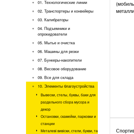
+
01. Технологические линии
(мобиль
Склады и логистика
металли
+
02. Транспортеры и конвейеры
Аграрный бизнес
Конвейеры с модульной лентой
+
03. Калибраторы
Промышленность и
Цепные конвейеры
+
04. Подъемники и
производство
Роликовые конвейеры
опрокидователи
Экология и благоустройство
Ленточные конвейеры
+
05. Мытье и очистка
Шнековые конвейеры
+
06. Машины для резки
+
07. Бункеры-накопители
+
08. Весовое оборудование
+
09. Все для склада
+
10. Элементы благоустройства
Вывески, стелы, буквы, баки для
раздельного сбора мусора и
декор
Остановки, скамейки, парковки и
станции
Спорти
Металеві вивіски, стели, букви, та