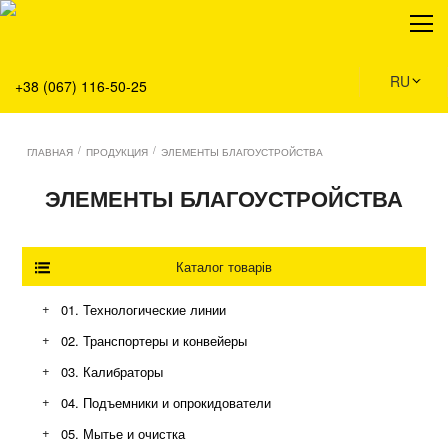
О нас
Продукция
Сервис
RU
+38 (067) 116-50-25
Решения
Главная
/
/
ГЛАВНАЯ
ПРОДУКЦИЯ
ЭЛЕМЕНТЫ БЛАГОУСТРОЙСТВА
Команда
ЭЛЕМЕНТЫ БЛАГОУСТРОЙСТВА
Все вакансии
Новости
Контакты
Каталог товарів
+
01. Технологические линии
Склады и логистика
+
02. Транспортеры и конвейеры
Аграрный бизнес
Конвейеры с модульной лентой
+
03. Калибраторы
Промышленность и производство
Цепные конвейеры
+
04. Подъемники и опрокидователи
Экология и благоустройство
Роликовые конвейеры
+
05. Мытье и очистка
Ленточные конвейеры