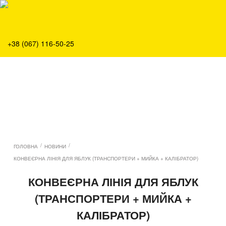
Про нас
Продукція
Сервіс
+38 (067) 116-50-25
Рішення
Головна
Команда
Вакансії
Новини
Контакти
/
/
ГОЛОВНА
НОВИНИ
КОНВЕЄРНА ЛІНІЯ ДЛЯ ЯБЛУК (ТРАНСПОРТЕРИ + МИЙКА + КАЛІБРАТОР)
КОНВЕЄРНА ЛІНІЯ ДЛЯ ЯБЛУК
(ТРАНСПОРТЕРИ + МИЙКА +
КАЛІБРАТОР)