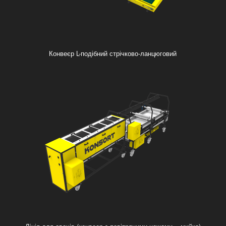
Конвеєр L-подібний стрічково-ланцюговий