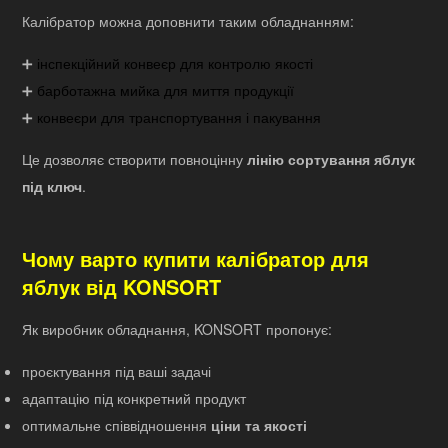
Калібратор можна доповнити таким обладнанням:
➕
інспекційний конвеєр для контролю якості
➕
барботажна мийка для миття продукції
➕
конвеєри для транспортування і пакування
Це дозволяє створити повноцінну
лінію сортування яблук
під ключ
.
Чому варто купити калібратор для
яблук від KONSORT
Як виробник обладнання, KONSORT пропонує:
проєктування під ваші задачі
адаптацію під конкретний продукт
оптимальне співвідношення
ціни та якості