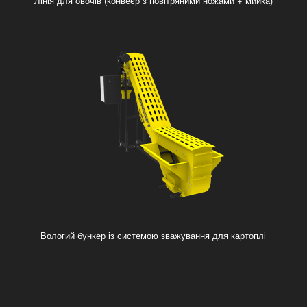
Лінія для овочів (конвеєр з повітряними ножами + мийка)
Вологий бункер із системою зважування для картоплі