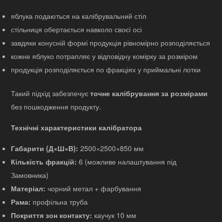
яблука подаються на калібрувальний стіл
стільниця обертається навколо своєї осі
завдяки конусній формі продукція рівномірно розподіляється
кожне яблуко потрапляє у відповідну комірку за розміром
продукція розподіляється по фракціях у приймальні лотки
Такий підхід забезпечує
точне калібрування за розмірами
без пошкодження продукту.
Технічні характеристики калібратора
Габарити (Д×Ш×В):
2500×2500×850 мм
Кількість фракцій:
6 (можливе налаштування під
Замовника)
Матеріал:
чорний метал + фарбування
Рама:
профільна труба
Покриття зон контакту:
каучук 10 мм