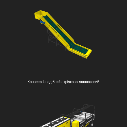
Конвеєр L-подібний стрічково-ланцюговий