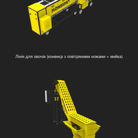
Лінія для овочів (конвеєр з повітряними ножами + мийка)