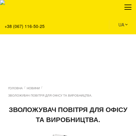
Про нас
Продукція
Сервіс
UA
+38 (067) 116-50-25
Рішення
Головна
Команда
Вакансії
Новини
Контакти
/
/
ГОЛОВНА
НОВИНИ
ЗВОЛОЖУВАЧ ПОВІТРЯ ДЛЯ ОФІСУ ТА ВИРОБНИЦТВА.
ЗВОЛОЖУВАЧ ПОВІТРЯ ДЛЯ ОФІСУ
ТА ВИРОБНИЦТВА.