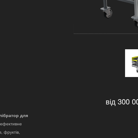
я
від 300 0
алібратор для
 ефективне
, фруктів,