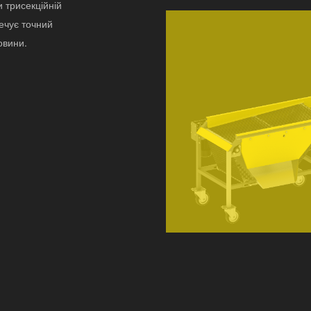
и трисекційній
печує точний
овини.