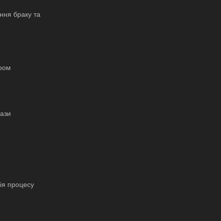
ння браку та
ором
бази
ія процесу