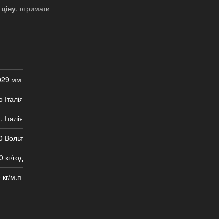
 ціну
, отримати
029 мм.
о Італія
, Італія
0 Вольт
0 кг/год
 кг/м.п.