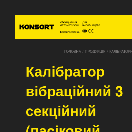
Голо
ГОЛОВНА
/
ПРОДУКЦІЯ
/
КАЛІБРАТОР
Калібратор
вібраційний 3
секційний
(пасіковий