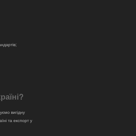
ндартів;
раїні?
уємо вигідну
аїні та експорт у