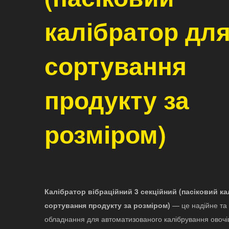
калібратор дл
сортування
продукту за
розміром)
Калібратор вібраційний 3 секційний (пасіковий к
сортування продукту за розміром)
— це надійне та
обладнання для автоматизованого калібрування овочів