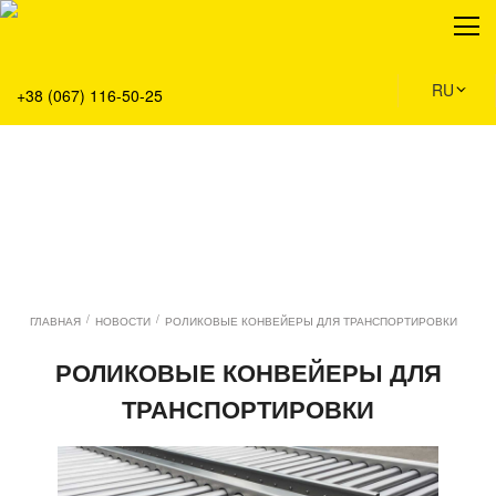
О нас
Продукция
Сервис
RU
+38 (067) 116-50-25
Решения
Главная
Команда
Все вакансии
Новости
Контакты
/
/
ГЛАВНАЯ
НОВОСТИ
РОЛИКОВЫЕ КОНВЕЙЕРЫ ДЛЯ ТРАНСПОРТИРОВКИ
РОЛИКОВЫЕ КОНВЕЙЕРЫ ДЛЯ
ТРАНСПОРТИРОВКИ