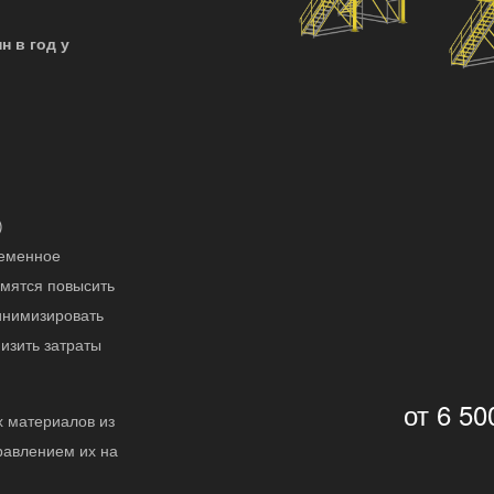
н в год у
)
ременное
емятся повысить
инимизировать
изить затраты
от 6 50
х материалов из
равлением их на