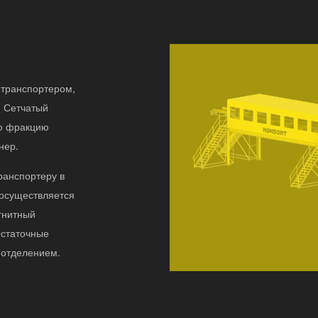
 транспортером,
. Сетчатый
ую фракцию
нер.
ранспортеру в
 осуществляется
гнитный
Остаточные
 отделением.