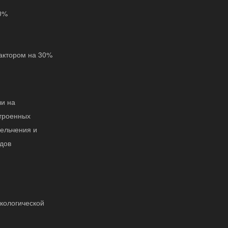
90%
актором на 30%
ли на
троенных
мельчения и
одов
кологической