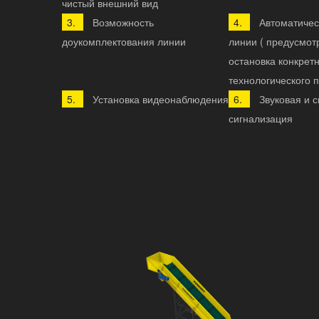
чистый внешний вид
Возможность
Автоматичес
доукомплектования линии
линии ( предусмот
остановка конкрет
технологического 
Установка видеонаблюдения
Звуковая и 
сигнализация