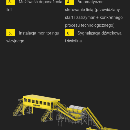
Możliwość doposażenia
Automatyczne
linii
sterowanie linią (przewidziany
start i zatrzymanie konkretnego
procesu technologicznego)
Instalacja monitoringu
Sygnalizacja dźwiękowa
wizyjnego
i świetlna