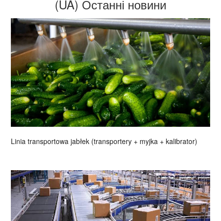
(UA) Останні новини
Linia transportowa jabłek (transportery + myjka + kalibrator)