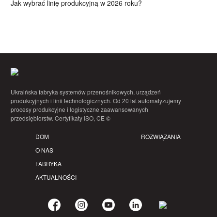
Jak wybrać linię produkcyjną w 2026 roku?
Ukraińska fabryka systemów przenośnikowych, urządzeń
produkcyjnych i linii technologicznych. Od 20 lat automatyzujemy
procesy produkcyjne i logistyczne zaawansowanych
przedsiębiorstw. Certyfikaty ISO, CE ©
DOM
ROZWIĄZANIA
O NAS
FABRYKA
AKTUALNOŚCI