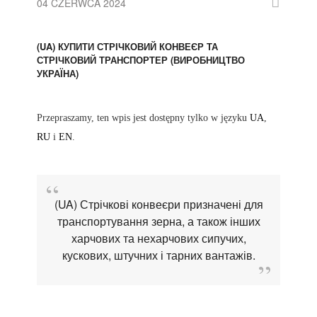
04 CZERWCA 2024
(UA) КУПИТИ СТРІЧКОВИЙ КОНВЕЄР ТА
СТРІЧКОВИЙ ТРАНСПОРТЕР (ВИРОБНИЦТВО
УКРАЇНА)
Przepraszamy, ten wpis jest dostępny tylko w języku
UA
,
RU
i
EN
.
(UA) Стрічкові конвеєри призначені для
транспортування зерна, а також інших
харчових та нехарчових сипучих,
кускових, штучних і тарних вантажів.