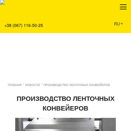
О нас
Продукция
Сервис
RU
+38 (067) 116-50-25
Решения
Главная
Команда
Все вакансии
Новости
Контакты
/
/
ГЛАВНАЯ
НОВОСТИ
ПРОИЗВОДСТВО ЛЕНТОЧНЫХ КОНВЕЙЕРОВ
ПРОИЗВОДСТВО ЛЕНТОЧНЫХ
КОНВЕЙЕРОВ