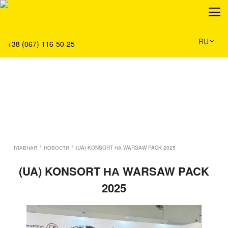
О нас
Продукция
Сервис
RU
+38 (067) 116-50-25
Решения
Главная
Команда
Все вакансии
Новости
Контакты
/
/
ГЛАВНАЯ
НОВОСТИ
(UA) KONSORT НА WARSAW PACK 2025
(UA) KONSORT НА WARSAW PACK
2025