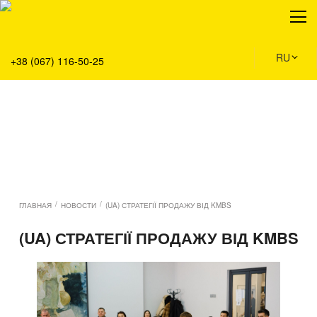
О нас
Продукция
Сервис
RU
+38 (067) 116-50-25
Решения
Главная
Команда
Все вакансии
Новости
Контакты
/
/
ГЛАВНАЯ
НОВОСТИ
(UA) СТРАТЕГІЇ ПРОДАЖУ ВІД KMBS
(UA) СТРАТЕГІЇ ПРОДАЖУ ВІД KMBS