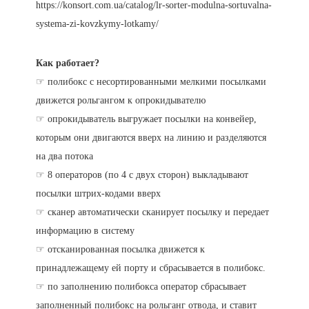
https://konsort.com.ua/catalog/lr-sorter-modulna-sortuvalna-
systema-zi-kovzkymy-lotkamy/
Как работает?
☞ полибокс с несортированными мелкими посылками
движется рольгангом к опрокидывателю
☞ опрокидыватель выгружает посылки на конвейер,
которым они двигаются вверх на линию и разделяются
на два потока
☞ 8 операторов (по 4 с двух сторон) выкладывают
посылки штрих-кодами вверх
☞ сканер автоматически сканирует посылку и передает
информацию в систему
☞ отсканированная посылка движется к
принадлежащему ей порту и сбрасывается в полибокс.
☞ по заполнению полибокса оператор сбрасывает
заполненный полибокс на рольганг отвода, и ставит