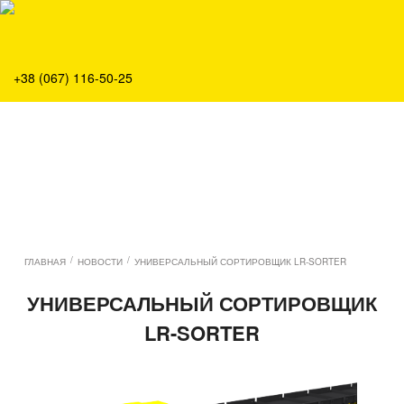
О нас
Продукция
Сервис
+38 (067) 116-50-25
Решения
Главная
Команда
Все вакансии
Новости
Контакты
/
/
ГЛАВНАЯ
НОВОСТИ
УНИВЕРСАЛЬНЫЙ СОРТИРОВЩИК LR-SORTER
УНИВЕРСАЛЬНЫЙ СОРТИРОВЩИК
LR-SORTER