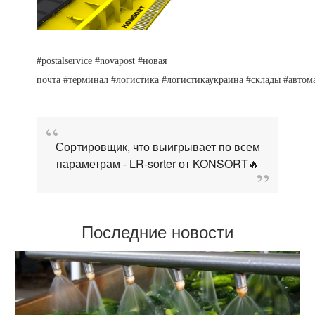
#postalservice #novapost #новая
почта #терминал #логистика #логистикаукраина #склады #автоматизац
Сортировщик, что выигрывает по всем
параметрам - LR-sorter от KONSORT🔥
Последние новости