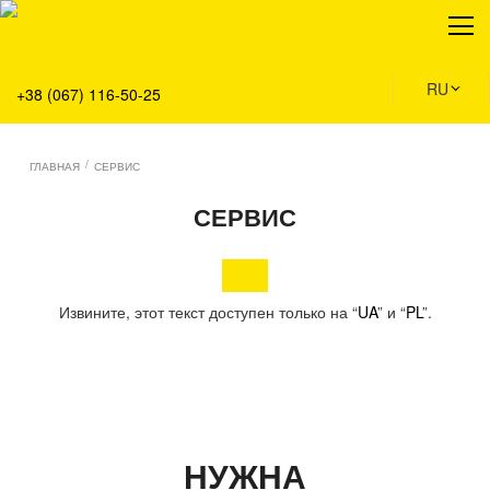
О нас
Продукция
Сервис
RU
+38 (067) 116-50-25
Решения
Главная
/
ГЛАВНАЯ
СЕРВИС
Команда
СЕРВИС
Все вакансии
Новости
Контакты
Извините, этот текст доступен только на “
UA
” и “
PL
”.
НУЖНА