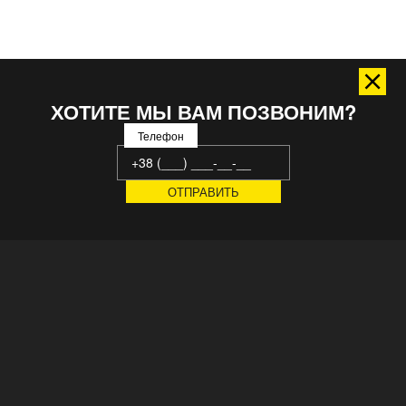
ХОТИТЕ МЫ ВАМ ПОЗВОНИМ?
Телефон
Украинский завод конвейерных систем, производственного
оборудования и технологических линий. 20 лет
автоматизируем производственные и логистические
процессы передовых компаний. Сертифицировано ISO, CE ©