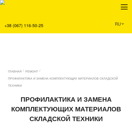
О нас
Продукция
Сервис
RU
+38 (067) 116-50-25
Решения
Главная
Команда
Все вакансии
Новости
/
/
ГЛАВНАЯ
РЕМОНТ
Контакты
ПРОФИЛАКТИКА И ЗАМЕНА КОМПЛЕКТУЮЩИХ МАТЕРИАЛОВ СКЛАДСКОЙ
ТЕХНИКИ
ПРОФИЛАКТИКА И ЗАМЕНА
КОМПЛЕКТУЮЩИХ МАТЕРИАЛОВ
СКЛАДСКОЙ ТЕХНИКИ