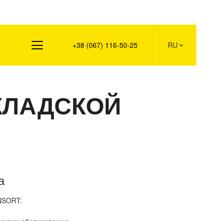
Контакты
+38 (067) 116-50-25
RU
КЛАДСКОЙ
а
NSORT: