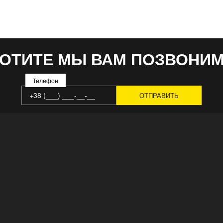
ОТИТЕ МЫ ВАМ ПОЗВОНИ
Телефон
ГЛАВНАЯ
РЕШЕНИЯ
О НАС
СЕРВИС
ЗАВОД
ВСЕ ВАКАНСИИ
КОМАНДА
КОНТАКТЫ
НОВОСТИ
КАТАЛОГ ПРОД
ПОЛИТИКА ВОЗМЕЩЕНИЯ
ОПЛАТА И ДОСТ