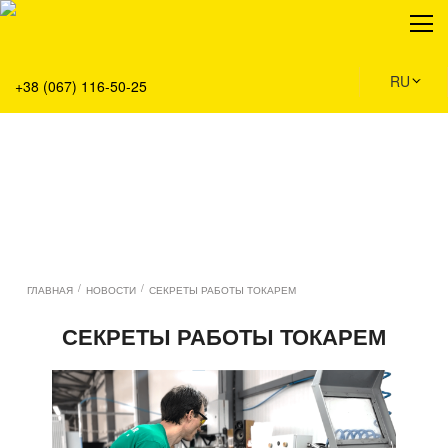
О нас
Продукция
Сервис
RU
+38 (067) 116-50-25
Решения
Главная
Команда
Все вакансии
Новости
Контакты
/
/
ГЛАВНАЯ
НОВОСТИ
СЕКРЕТЫ РАБОТЫ ТОКАРЕМ
СЕКРЕТЫ РАБОТЫ ТОКАРЕМ