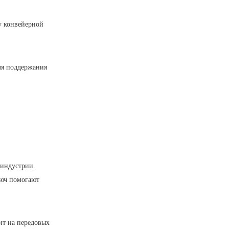
у конвейерной
ля поддержания
 индустрии.
люч помогают
ит на передовых