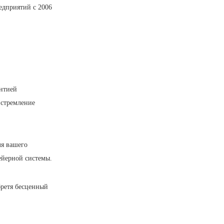
едприятий с 2006
антией
 стремление
ля вашего
ейерной системы.
бретя бесценный