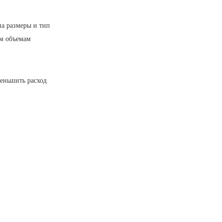
на размеры и тип
ым объемам
меньшить расход