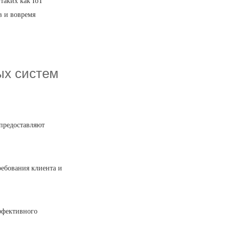
таких как IoT
в и вовремя
ых систем
предоставляют
ребования клиента и
ффективного