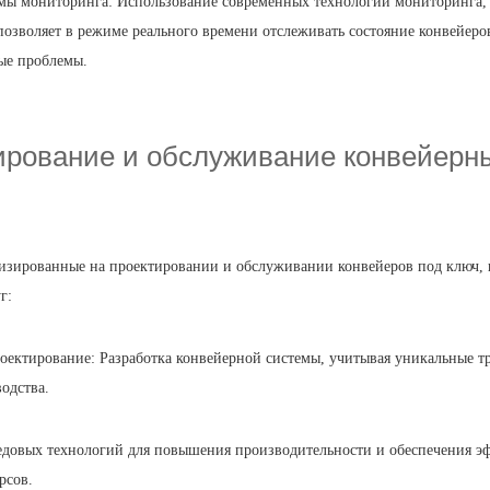
мы мониторинга: Использование современных технологий мониторинга, 
s) позволяет в режиме реального времени отслеживать состояние конвейеро
ые проблемы.
ирование и обслуживание конвейерн
изированные на проектировании и обслуживании конвейеров под ключ, 
г:
ектирование: Разработка конвейерной системы, учитывая уникальные т
одства.
едовых технологий для повышения производительности и обеспечения э
рсов.