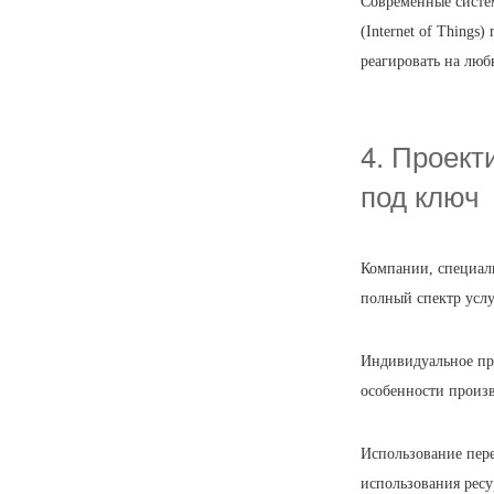
Современные систе
(Internet of Thing
реагировать на люб
4. Проект
под ключ
Компании, специал
полный спектр услу
Индивидуальное про
особенности произв
Использование пер
использования ресу