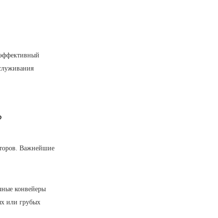
 эффективный
бслуживания
?
кторов. Важнейшие
очные конвейеры
ых или грубых