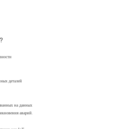
?
вности
нных деталей
ованных на данных
никновения аварий.