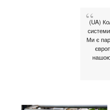
(UA) Ко
системи
Ми є пар
європ
нашою