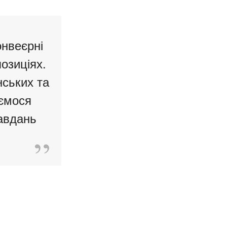
онвеєрні
озиціях.
нських та
аємося
авдань