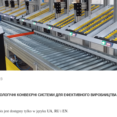
23
НОЛОГІЧНІ КОНВЕЄРНІ СИСТЕМИ ДЛЯ ЕФЕКТИВНОГО ВИРОБНИЦТВА
is jest dostępny tylko w języku
UA
,
RU
i
EN
.