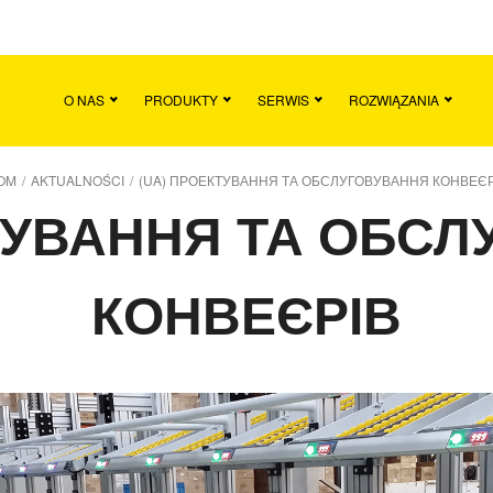
Dom
Aktualności
O NAS
PRODUKTY
SERWIS
ROZWIĄZANIA
OM
/
AKTUALNOŚCI
/
(UA) ПРОЕКТУВАННЯ ТА ОБСЛУГОВУВАННЯ КОНВЕЄР
ТУВАННЯ ТА ОБС
КОНВЕЄРІВ