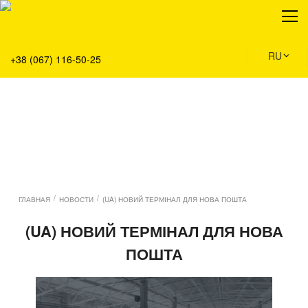
О нас
Продукция
Сервис
RU
+38 (067) 116-50-25
Решения
Главная
Команда
Все вакансии
Новости
Контакты
/
/
ГЛАВНАЯ
НОВОСТИ
(UA) НОВИЙ ТЕРМІНАЛ ДЛЯ НОВА ПОШТА
(UA) НОВИЙ ТЕРМІНАЛ ДЛЯ НОВА
ПОШТА