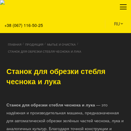
О нас
Продукция
Сервис
RU
+38 (067) 116-50-25
Решения
Главная
/
/
/
ГЛАВНАЯ
ПРОДУКЦИЯ
МЫТЬЕ И ОЧИСТКА
Команда
СТАНОК ДЛЯ ОБРЕЗКИ СТЕБЛЯ ЧЕСНОКА И ЛУКА
Все вакансии
Новости
Станок для обрезки стебля
Контакты
чеснока и лука
Станок для обрезки стебля чеснока и лука
— это
надёжная и производительная машина, предназначенная
для автоматической обрезки зелёных частей чеснока, лука и
аналогичных культур. Благодаря точной конструкции и