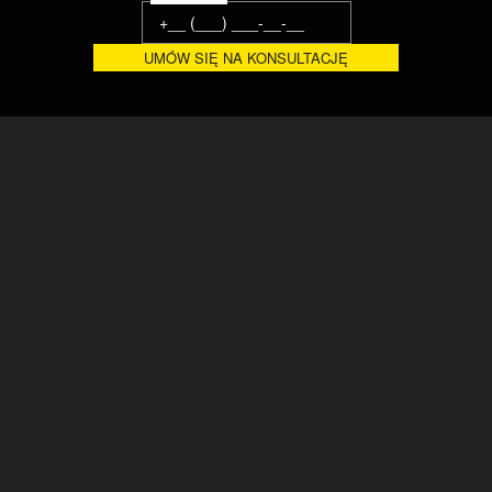
Ukraińska fabryka systemów przenośnikowych, urządzeń
produkcyjnych i linii technologicznych. Od 20 lat automatyzujemy
procesy produkcyjne i logistyczne zaawansowanych
przedsiębiorstw. Certyfikaty ISO, CE ©
DOM
ROZWIĄZANIA
O NAS
FABRYKA
AKTUALNOŚCI