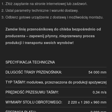
Złóż zapytanie na stronie internetowej lub zadzwoń.
Ustal parametry techniczne i warunki dostawy.
Odbierz gotowe urządzenie z dostawą i możliwością montażu.
Zamów linię przenośnikową do chleba bezpośrednio od
producenta – zapewnij płynny, nieprzerwany proces
produkcji i transportu swoich wyrobów!
SPECYFIKACJA TECHNICZNA
DŁUGOŚĆ TRASY PRZENOŚNIKA:
54 000 mm
TYP TAŚMY:
modułowa, przeznaczona do produkcji spożywczej
PRĘDKOŚĆ PRZESUWU TAŚMY:
0,34 m/s
WYMIARY STOŁU OBROTOWEGO:
2 220 х 1 260 х 960 mm
ŚREDNICA BLATU:
2 000 mm