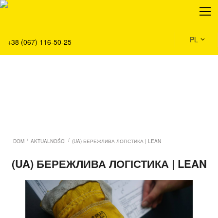
O nas
Produkty
Serwis
PL
+38 (067) 116-50-25
Rozwiązania
Dom
Aktualności
/
/
DOM
AKTUALNOŚCI
(UA) БЕРЕЖЛИВА ЛОГІСТИКА | LEAN
(UA) БЕРЕЖЛИВА ЛОГІСТИКА | LEAN