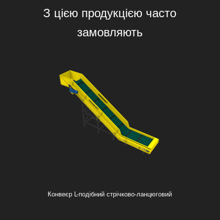
З цією продукцією часто
замовляють
Конвеєр L-подібний стрічково-ланцюговий