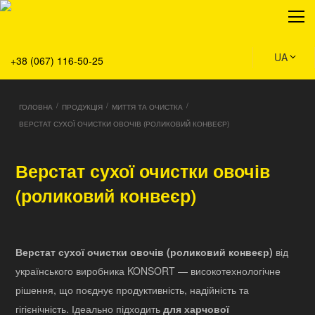
Про нас
Продукція
Сервіс
UA
+38 (067) 116-50-25
Рішення
Головна
/
/
/
ГОЛОВНА
ПРОДУКЦІЯ
МИТТЯ ТА ОЧИСТКА
Команда
ВЕРСТАТ СУХОЇ ОЧИСТКИ ОВОЧІВ (РОЛИКОВИЙ КОНВЕЄР)
Вакансії
Новини
Верстат сухої очистки овочів
Контакти
(роликовий конвеєр)
Верстат сухої очистки овочів (роликовий конвеєр)
від
українського виробника KONSORT — високотехнологічне
рішення, що поєднує продуктивність, надійність та
гігієнічність. Ідеально підходить
для харчової