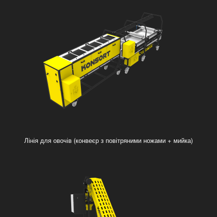
Лінія для овочів (конвеєр з повітряними ножами + мийка)