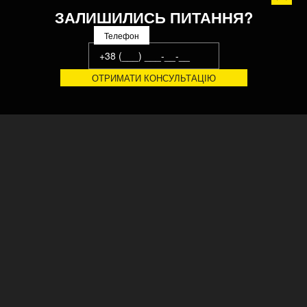
ЗАЛИШИЛИСЬ ПИТАННЯ?
Телефон
Український завод конвеєрних систем, виробничого
обладнання та технологічних ліній. 20 років автоматизуємо
виробничі та логістичні процеси передових підприємств.
Сертифіковано ISO, CE ©
ГОЛОВНА
РІШЕННЯ
ПРО НАС
СЕРВІС
ЗАВОД
ВАКАНСІЇ