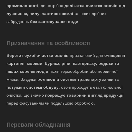
промисловості
, де потрібна
делікатна очистка овочів від
лушпиння, пилу, частинок землі
та інших дрібних
забруднень
без застосування води
.
Призначення та особливості
Верстат сухої очистки овочів
призначений для
очищення
картоплі, моркви, буряка, ріпи, пастернаку, редьки та
інших коренеплодів
після термообробки або первинної
мийки. Завдяки
роликовій системі транспортування
та
потужній системі обдуву
, овочі проходять етап фінальної
очистки, що значно
покращує товарний вигляд продукції
перед фасуванням чи подальшою обробкою.
Переваги обладнання