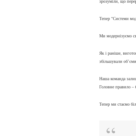
зрозуміли, що пер
Тепер “Системи мод
Ми модернізуємо св
Як і раніше, вигот
збільшували об’єми
Наша команда залиш
Головне правило – 
Тепер ми стаємо бі