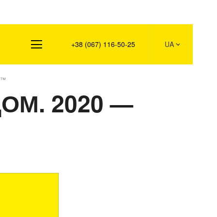
такти
+38 (067) 116-50-25
UA
 ™
ОМ. 2020 —