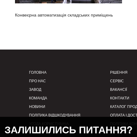
Конвеєрна автоматизація складських приміщень
ГОЛОВНА
РІШЕННЯ
ПРО НАС
СЕРВІС
ЗАВОД
ВАКАНСІЇ
КОМАНДА
КОНТАКТИ
НОВИНИ
КАТАЛОГ ПРОД
ПОЛІТИКА ВІДШКОДУВАННЯ
ОПЛАТА І ДОС
УГОДА КОРИСТУВАЧА
ПОЛІТИКА КОН
ЗАЛИШИЛИСЬ ПИТАННЯ?