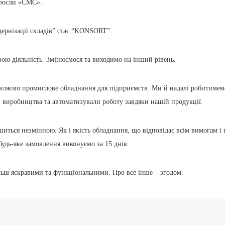
еросли «СМС».
ернізації складів” стає “KONSORT”.
ою діяльність. Змінюємося та виходимо на інший рівень.
овляємо промислове обладнання для підприємств. Ми й надалі робитимем
 виробництва та автоматизували роботу завдяки нашій продукції.
иться незмінною. Як і якість обладнання, що відповідає всім вимогам і п
будь-яке замовлення виконуємо за 15 днів.
льш яскравими та функціональними. Про все інше – згодом.