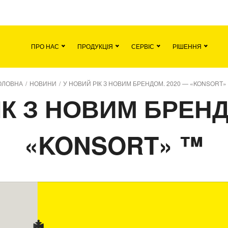
вна
Команда
Вакансії
Новини
Кон
ПРО НАС
ПРОДУКЦІЯ
СЕРВІС
РІШЕННЯ
ОЛОВНА
/
НОВИНИ
/
У НОВИЙ РІК З НОВИМ БРЕНДОМ. 2020 — «KONSORT»
ІК З НОВИМ БРЕНД
«KONSORT» ™