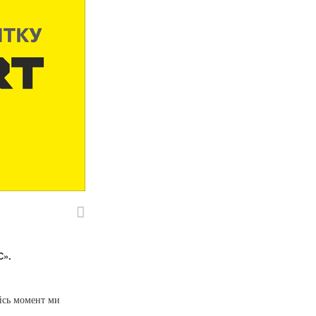
».
ийсь момент ми