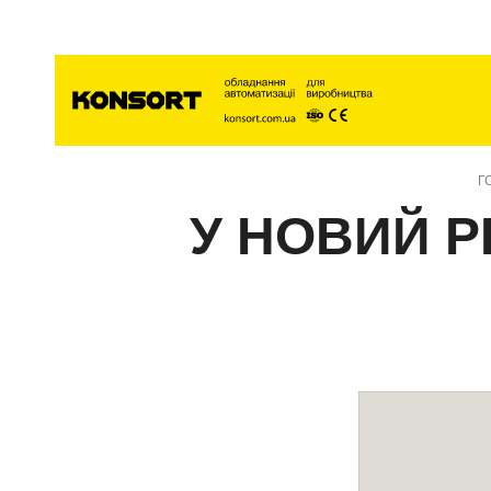
Голо
Г
У НОВИЙ Р