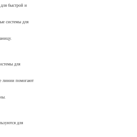
 для быстрой и
ые системы для
аницу.
истемы для
ые линии помогают
ны.
льзуются для