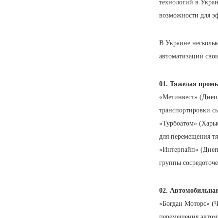
технологий в Украи
возможности для э
В Украине нескольк
автоматизации сво
01. Тяжелая пром
«Метинвест» (Днеп
транспортировки сы
«Турбоатом» (Харьк
для перемещения тя
«Интерпайп» (Днепр
группы сосредоточ
02. Автомобильна
«Богдан Моторс» (
перемещения автом