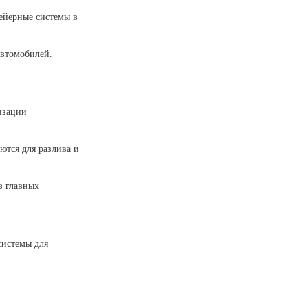
ейерные системы в
автомобилей.
изации
ются для разлива и
з главных
системы для