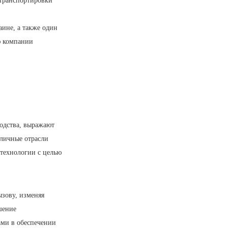
 транспортировки
ине, а также один
ю компании
одства, выражают
зличные отрасли
 технологии с целью
ызову, изменяя
шение
ами в обеспечении