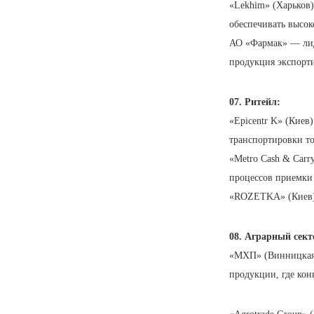
«Lekhim» (Харьков)
обеспечивать высок
АО «Фармак» — лид
продукция экспорти
07. Ритейл:
«Epicentr K» (Киев
транспортировки то
«Metro Cash & Carr
процессов приемки
«ROZETKA» (Киев) 
08. Аграрный сект
«МХП» (Винницкая 
продукции, где кон