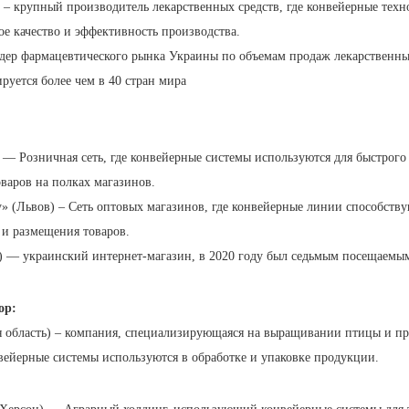
 – крупный производитель лекарственных средств, где конвейерные тех
ое качество и эффективность производства.
ер фармацевтического рынка Украины по объемам продаж лекарственных
руется более чем в 40 стран мира
) — Розничная сеть, где конвейерные системы используются для быстрог
варов на полках магазинов.
y» (Львов) – Сеть оптовых магазинов, где конвейерные линии способст
 и размещения товаров.
— украинский интернет-магазин, в 2020 году был седьмым посещаемым
ор:
область) – компания, специализирующаяся на выращивании птицы и пр
вейерные системы используются в обработке и упаковке продукции.