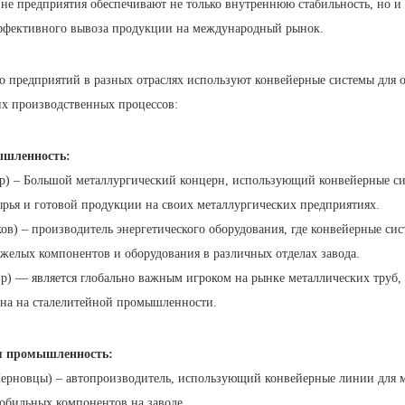
не предприятия обеспечивают не только внутреннюю стабильность, но 
ффективного вывоза продукции на международный рынок.
о предприятий в разных отраслях используют конвейерные системы для
их производственных процессов:
ышленность:
р) – Большой металлургический концерн, использующий конвейерные си
рья и готовой продукции на своих металлургических предприятиях.
ов) – производитель энергетического оборудования, где конвейерные си
желых компонентов и оборудования в различных отделах завода.
) — является глобально важным игроком на рынке металлических труб, 
ена на сталелитейной промышленности.
я промышленность:
Черновцы) – автопроизводитель, использующий конвейерные линии для 
обильных компонентов на заводе.