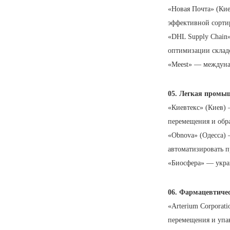
«Новая Почта» (Кие
эффективной сортир
«DHL Supply Chain
оптимизации складс
«Meest» — междунар
05. Легкая промы
«Киевтекс» (Киев)
перемещения и обр
«Obnova» (Одесса) 
автоматизировать п
«Биосфера» — укра
06. Фармацевтичес
«Arterium Corporat
перемещения и упа