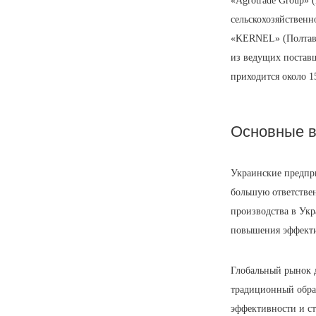
«Agrotrade Group»
сельскохозяйственн
«KERNEL» (Полтава
из ведущих постав
приходится около 1
Основные 
Украинские предпри
большую ответствен
производства в Укр
повышения эффекти
Глобальный рынок д
традиционный обра
эффективности и с