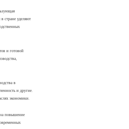
льзующая
в стране уделяют
водственных
тов и готовой
зводства,
одства в
ленность и другие.
аслях экономики.
 на повышение
современных