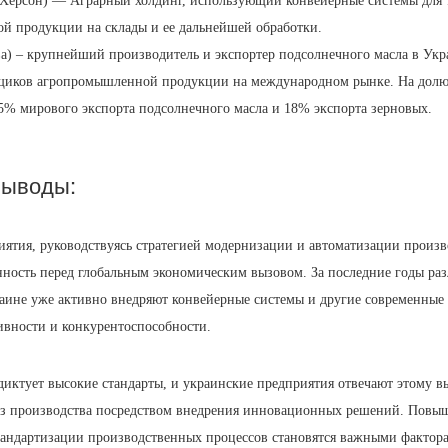
 (Херсон) — Аграрный холдинг, использующий конвейерные системы для
ой продукции на склады и ее дальнейшей обработки.
) – крупнейший производитель и экспортер подсолнечного масла в Укра
щиков агропромышленной продукции на международном рынке. На дол
5% мирового экспорта подсолнечного масла и 18% экспорта зерновых.
выводы:
ятия, руководствуясь стратегией модернизации и автоматизации произв
ность перед глобальным экономическим вызовом. За последние годы ра
аине уже активно внедряют конвейерные системы и другие современные
вности и конкурентоспособности.
иктует высокие стандарты, и украинские предприятия отвечают этому в
з производства посредством внедрения инновационных решений. Повы
тандартизации производственных процессов становятся важными фактор