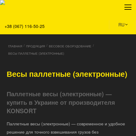
О нас
Продукция
Сервис
RU
+38 (067) 116-50-25
Решения
Главная
/
/
/
ГЛАВНАЯ
ПРОДУКЦИЯ
ВЕСОВОЕ ОБОРУДОВАНИЕ
Команда
ВЕСЫ ПАЛЛЕТНЫЕ (ЭЛЕКТРОННЫЕ)
Все вакансии
Новости
Весы паллетные (электронные)
Контакты
Паллетные весы (электронные) —
купить в Украине от производителя
KONSORT
Паллетные весы (электронные) — современное и удобное
решение для точного взвешивания грузов без