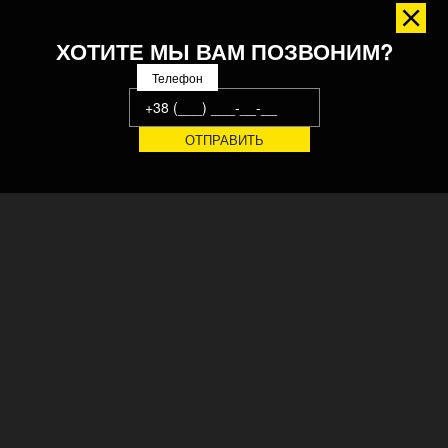
ХОТИТЕ МЫ ВАМ ПОЗВОНИМ?
Телефон
Украинский завод конвейерных систем, производственного
оборудования и технологических линий. 20 лет
автоматизируем производственные и логистические
процессы передовых компаний. Сертифицировано ISO, CE ©
ГЛАВНАЯ
РЕШЕНИЯ
О НАС
СЕРВИС