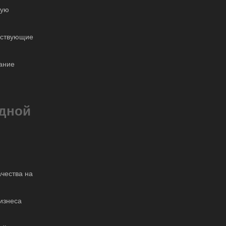
ную
ествующие
ание
одной
ачества на
изнеса