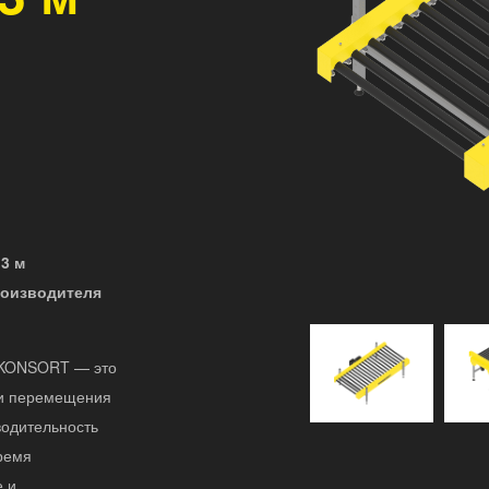
3 м
роизводителя
т KONSORT — это
ии перемещения
водительность
ремя
е и