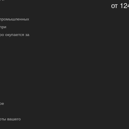
от 12
в промышленных
 при
ро окупается за
ое
оты вашего