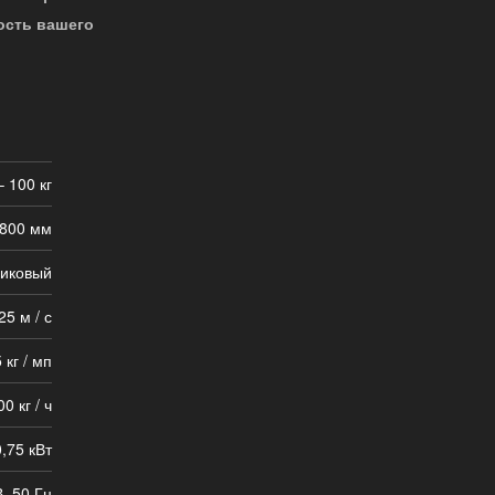
ость вашего
– 100 кг
800 мм
иковый
25 м / с
 кг / мп
00 кг / ч
,75 кВт
, 50 Гц