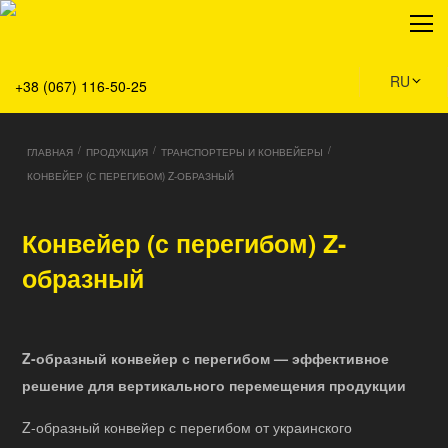
О нас
Продукция
Сервис
RU
+38 (067) 116-50-25
Решения
Главная
/
/
/
ГЛАВНАЯ
ПРОДУКЦИЯ
ТРАНСПОРТЕРЫ И КОНВЕЙЕРЫ
Команда
КОНВЕЙЕР (С ПЕРЕГИБОМ) Z-ОБРАЗНЫЙ
Все вакансии
Новости
Конвейер (с перегибом) Z-
Контакты
образный
Z-образный конвейер с перегибом — эффективное
решение для вертикального перемещения продукции
Z-образный конвейер с перегибом от украинского