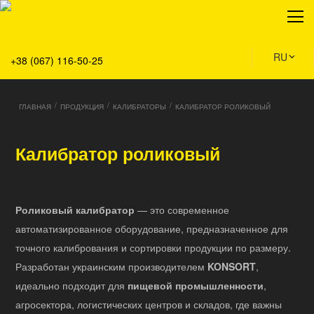
О нас
Продукция
Сервис
RU
+38 (067) 116-50-25
Решения
Главная
/
/
/
ГЛАВНАЯ
ПРОДУКЦИЯ
КАЛИБРАТОРЫ
КАЛИБРАТОР РОЛИКОВЫЙ
Команда
Все вакансии
Калибратор роликовый
Новости
Контакты
Роликовый калибратор
— это современное
автоматизированное оборудование, предназначенное для
точного калибрования и сортировки продукции по размеру.
Разработан украинским производителем
KONSORT
,
идеально подходит для
пищевой промышленности
,
агросектора, логистических центров и складов, где важны