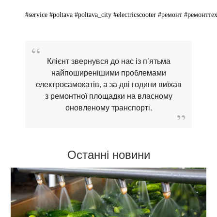
#service
#poltava
#poltava_city
#electricscooter
#ремонт
#ремонтте
Клієнт звернувся до нас із п’ятьма
найпоширенішими проблемами
електросамокатів, а за дві години виїхав
з ремонтної площадки на власному
оновленому транспорті.
Останні новини