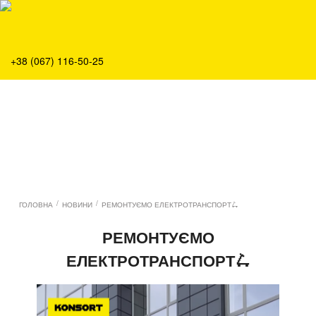
Про нас
Продукція
Сервіс
+38 (067) 116-50-25
Рішення
Головна
Команда
Вакансії
Новини
Контакти
/
/
ГОЛОВНА
НОВИНИ
РЕМОНТУЄМО ЕЛЕКТРОТРАНСПОРТ🛴
РЕМОНТУЄМО
ЕЛЕКТРОТРАНСПОРТ🛴