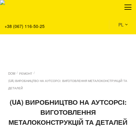
O nas
Produkty
Serwis
PL
+38 (067) 116-50-25
Rozwiązania
Dom
Aktualności
/
/
DOM
РЕМОНТ
(UA) ВИРОБНИЦТВО НА АУТСОРСІ: ВИГОТОВЛЕННЯ МЕТАЛОКОНСТРУКЦІЙ ТА
ДЕТАЛЕЙ
(UA) ВИРОБНИЦТВО НА АУТСОРСІ:
ВИГОТОВЛЕННЯ
МЕТАЛОКОНСТРУКЦІЙ ТА ДЕТАЛЕЙ