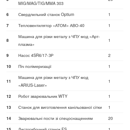
MIG/MAG/TIG/MMA 303
6
Свердлильний станок Optium
1
7
Тепловентилятор «АТОМ» АВО-40
1
Машина для різки металу з ЧПУ мод «Арт-
8
1
плазма»
9
Насос 4SR6/17-ЗР
2
10
Піч полімеризації
1
Машина для різки металу з ЧПУ мод
11
1
«ARIUS-Laser»
12
Робот зварювальник WTY
1
13
Станок для виготовлення канільованої сітки
1
14
Зварювальні пости зі спецоснащенням
20
15
Листогибочний станок FS
1