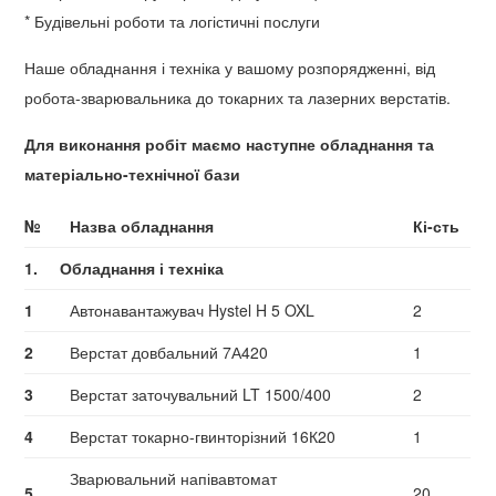
* Будівельні роботи та логістичні послуги
Наше обладнання і техніка у вашому розпорядженні, від
робота-зварювальника до токарних та лазерних верстатів.
Для виконання робіт маємо наступне обладнання та
матеріально-технічної бази
№
Назва обладнання
Кі-сть
1.
Обладнання і техніка
1
Автонавантажувач Hystel H 5 OXL
2
2
Верстат довбальний 7А420
1
3
Верстат заточувальний LT 1500/400
2
4
Верстат токарно-гвинторізний 16К20
1
Зварювальний напівавтомат
5
20