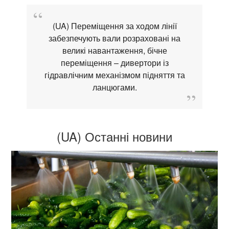
(UA) Переміщення за ходом лінії
забезпечують вали розраховані на
великі навантаження, бічне
переміщення – дивертори із
гідравлічним механізмом підняття та
ланцюгами.
(UA) Останні новини